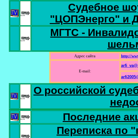
Судебное шо
"ЦОПЭнерго
" и 
МГТС - Инвалид
шельм
Адрес сайта
http://ww
arfi_va@
E-mail:
arfi2005
О российской судеб
недос
Последние акц
Переписка по 