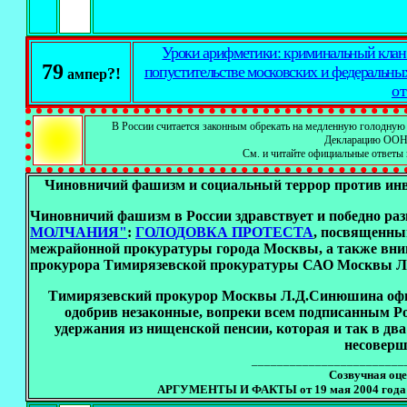
Уроки арифметики: криминальный клан 
79
попустительстве московских и федеральны
?!
ампер
от
В России считается законным обрекать на медленную голодную 
Декларацию ООН о
См. и читайте официальные ответы 
Чиновничий фашизм и социальный террор против инва
Чиновничий фашизм в России здравствует и победно ра
МОЛЧАНИЯ"
:
ГОЛОДОВКА
П
РОТЕСТА
, посвященны
межрайонной прокуратуры города Москвы, а также вни
прокурора Тимирязевской прокуратуры САО Москвы Л.Д.
Тимирязевский прокурор Москвы Л.Д.Синюшина офиц
одобрив незаконные, вопреки всем подписанным 
удержания из нищенской пенсии, которая и так в два
несоверш
________________________
Созвучная оце
АРГУМЕНТЫ И ФАКТЫ от 19 мая 2004 года - 