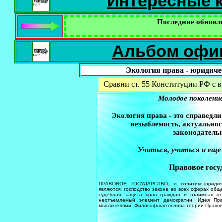
Интересные к
Последние обновл
Альбом офиц
Экология права - юридиче
Сравни ст. 55 Конституции РФ с 
Молодое поколени
Экология права - это справедли
незыблемость, актуальнос
законодатель
Учиться, учиться и еще
Правовое госу
ПРАВОВОЕ ГОСУДАРСТВО, в политико-юридиче
являются: господство закона во всех сферах общ
судебная защита прав граждан и взаимная отв
неотъемлемый элемент демократии. Идея Пра
мыслителями. Философская основа теории Правов