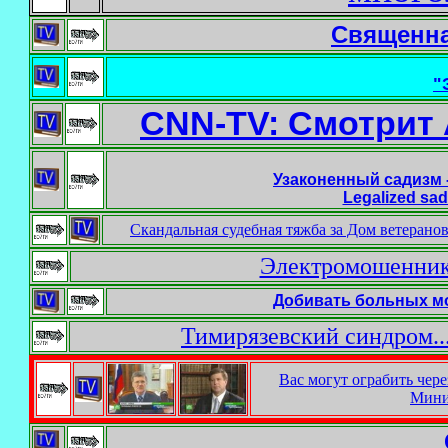
Священна
"
CNN-TV: Смотрит 
Узаконенный садизм 
Legalized sadi
Скандальная судебная тяжба за Дом ветеран
Электромошенники
Добивать больных мо
Тимирязевский синдром...
Вас могут ограбить чер
Мини