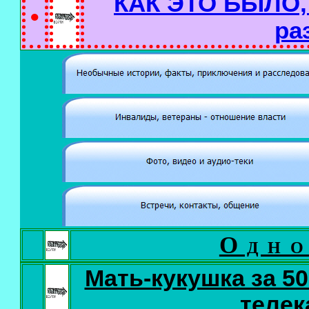
КАК ЭТО БЫЛО, 
●
ра
Одно
Мать-кукушка за 50
телек