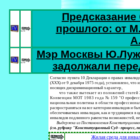
Предсказание 
прошлого: от М
А
Мэр Москвы Ю.Лужк
задолжали пер
Согласно пункта 10 Декларации о правах
инвалид
(
XXX
)
от 9 декабря 1975 года), установлено, чт
носящих дискриминационный
характер,
что также вытекает из положений статей
Конвенции МОТ 1983 года № 159 "О
професс
национальная политика в области профессиона
распространяться на все категории инвалидов и
быт
обеспечиваемых
инвалидам, как и трудящимся в 
инвалидов подлинного равенства возможностей, н
Выдержка из Постановления Конституционног
(см. рубрику "Конституционный Суд - процесс, пе
Жилая среда для инвал