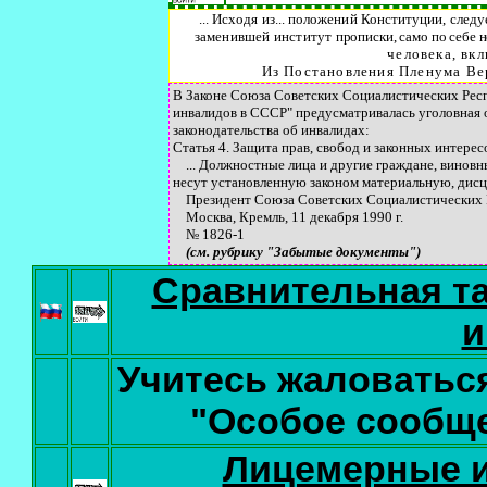
...
Исходя из
...
положений Конституции, следуе
заменившей институт
прописки, само по себе 
человека, вк
Из Постановления Пленума Вер
В Законе Союза Советских Социалистических Рес
инвалидов в СССР" предусматривалась уголовная 
законодательства об инвалидах:
Статья 4. Защита прав, свобод и законных интерес
... Должностные лица и другие граждане, виновны
несут установленную законом материальную, дис
Президент Союза Советских Социалистических Р
Москва, Кремль, 11 декабря 1990 г.
№ 1826-1
(см. рубрику "Забытые документы")
Сравнительная та
и
Учитесь жаловаться
"Особое сообще
Лицемерные и