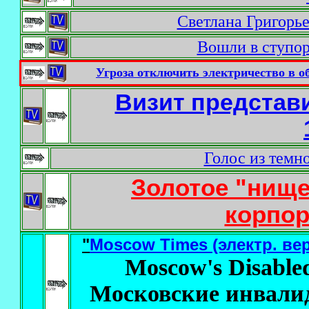
Светлана Григорь
Вошли в ступо
Угроза отключить электричество в об
Визит представ
Голос из темн
Золотое "нище
корпор
"
Moscow Times (электр. ве
Moscow's Disabled
Московские инвали