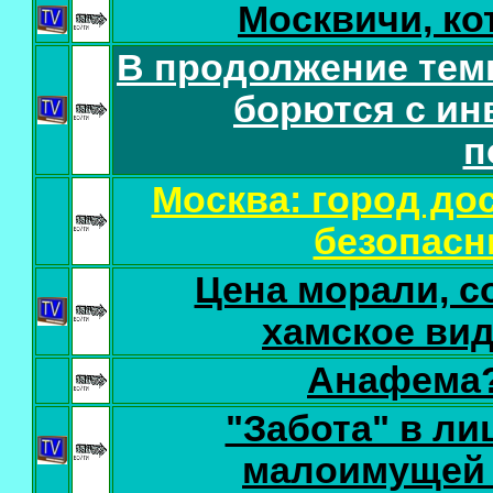
Москвичи, ко
В продолжение тем
борются с ин
п
Москва: город до
безопасн
Цена морали, со
хамское ви
Анафема?
"Забота" в л
малоимущей и